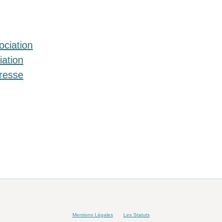
ociation
iation
presse
Mentions Légales
Les Statuts