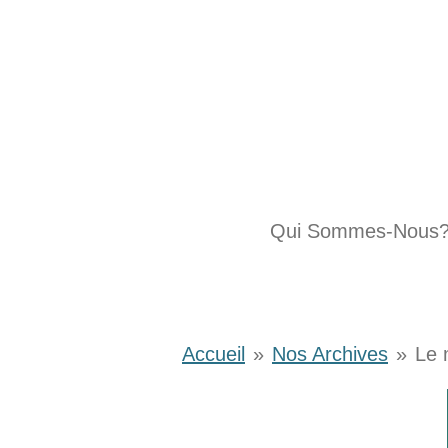
Passer
au
contenu
principal
Qui Sommes-Nous
Accueil
»
Nos Archives
»
Le 