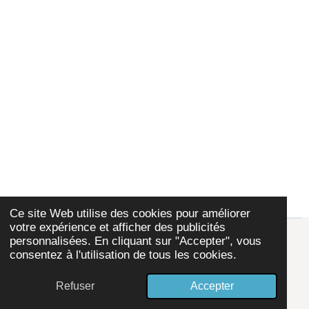
Ce site Web utilise des cookies pour améliorer
votre expérience et afficher des publicités
Mentions Légales
Les Statuts
personnalisées. En cliquant sur "Accepter", vous
consentez à l'utilisation de tous les cookies.
Partager
Partager
Partager
© 2024 - 2026 TyMad56
Refuser
Accepter
Propulsé par
Webador