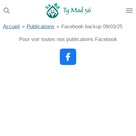
Passer
au
contenu
Accueil
»
Publications
»
Facebook backup 09/03/25
principal
Pour voir toutes nos publications Facebook
F
a
c
e
b
o
o
k